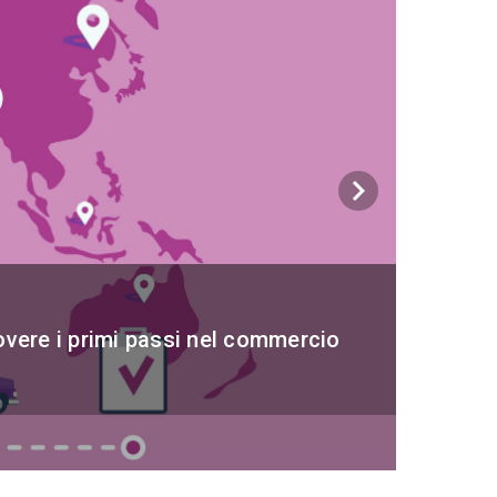
keyboard_arrow_right
overe i primi passi nel commercio