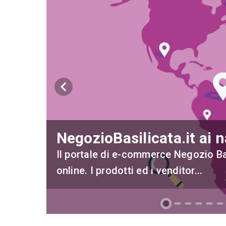
keyboard_arrow_left
NegozioBasilicata.it ai n
Il portale di e-commerce Negozio Ba
online. I prodotti ed i venditor...