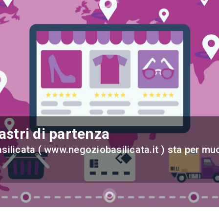
astri di partenza
silicata ( www.negoziobasilicata.it ) sta per mu
trip_origin