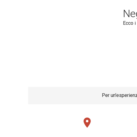
Ne
Ecco i 
ms
Report a problem
Per un'esperienz
place