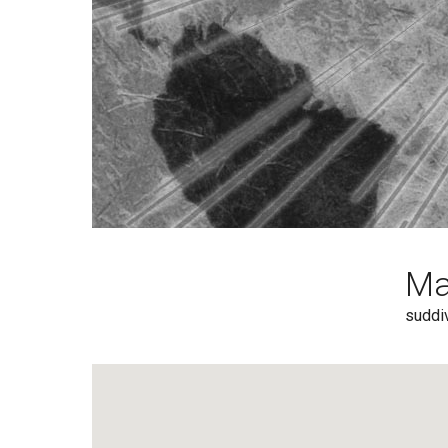
Ma
suddi