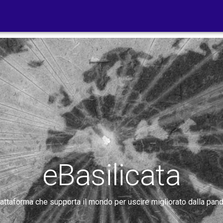
eBasilicata
iattaforma che supporta il mondo per uscire migliorato dalla pan