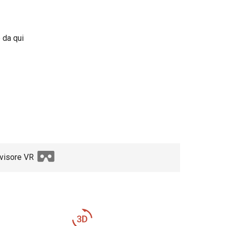
e da qui
 visore VR
3d_rotation