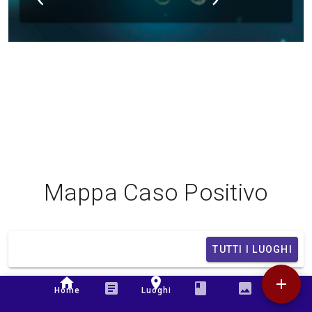
Mappa Caso Positivo
TUTTI I LUOGHI
home
place
add
article
book
image
Home
Luoghi