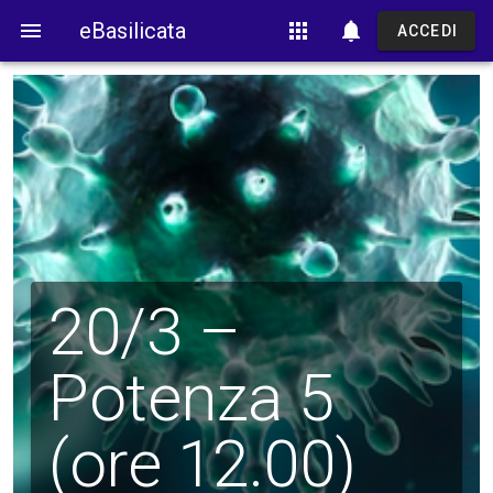
menu
eBasilicata
apps
notifications
ACCEDI
20/3 –
Potenza 5
(ore 12.00)